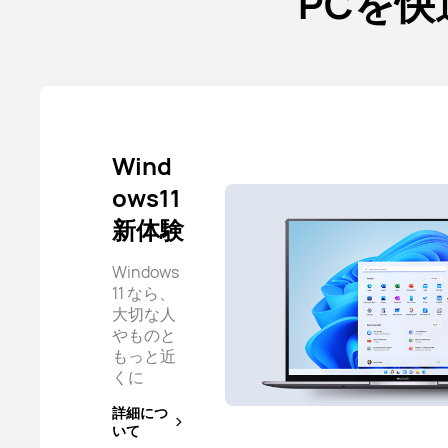
PCを
Wind
ows11
新体験
Windows
11 なら、
大切な人
やものと
もっと近
くに
詳細につ
いて