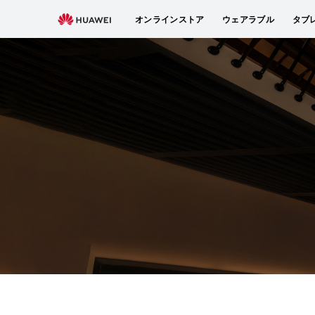
HUAWEI
オンラインストア
ウェアラブル
タブ
ノ
ー
ト
PC
サ
ポ
ー
ト