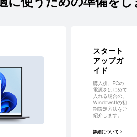
快適に使うための準備をし
スタート
アップガ
イド
購入後、PCの
電源をはじめて
入れる場合の、
Windows11の初
期設定方法をご
紹介します。
詳細について