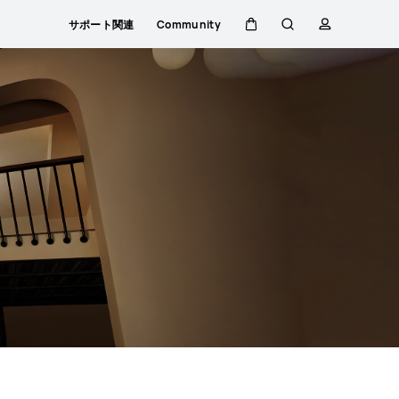
サポート関連
Community
カ
検
プ
ー
索
ロ
ト
フ
ァ
イ
ル