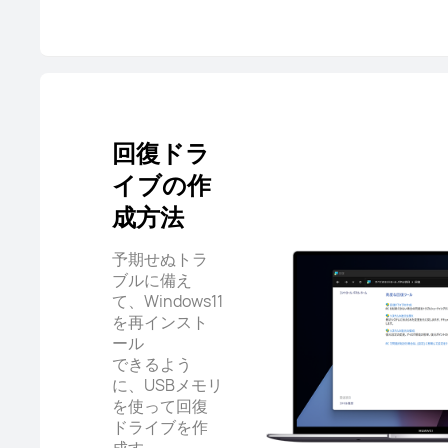
回復ドラ
イブの作
成方法
予期せぬトラ
ブルに備え
て、Windows11
を再インスト
ール
できるよう
に、USBメモリ
を使って回復
ドライブを作