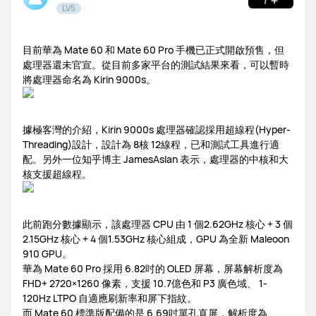
LV5
目前華為 Mate 60 和 Mate 60 Pro 手機已正式開啟預售，但
處理器還未官宣。從目前多家平台的測試結果來看，可以暫時
WATCH Ultimate Series
WATCH GT Series
將處理器命名為 Kirin 9000s。
WATCH Series
WATCH FIT Series
Band Series
據極客灣的介紹，Kirin 9000s 處理器確認採用超線程(Hyper-
Health and Kids Watch
Threading)設計，設計為 8核 12線程，已和測試工具進行適
配。另外一位知乎博主 JamesAslan 表示，處理器的中核和大
核支援超線程。
MatePad Pro Series
MatePad Series
MatePad SE Series
此前跑分數據顯示，該處理器 CPU 由 1 個2.62GHz 核心 + 3 個
2.15GHz 核心 + 4 個1.53GHz 核心組成，GPU 為全新 Maleoon
910 GPU。
華為 Mate 60 Pro 採用 6.82吋的 OLED 屏幕，屏幕解析度為
FHD+ 2720×1260 像素，支援 10.7億色和 P3 廣色域、 1-
120Hz LTPO 自適應刷新率和屏下指紋。
FreeBuds Series
FreeClip Series
FreeArc Series
而 Mate 60 標準版配備的是 6.69吋單孔直屏，解析度為