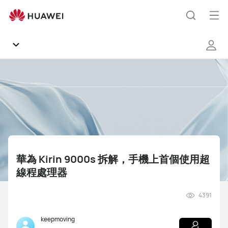
華
為
Op
Search
Kirin
me
9000s
拆
解，
Community
手
機
Regions
上
首
個
News
使
用
華為 Kirin 9000s 拆解，手機上首個使用超
Products
超
線程處理器
線
程
Tips
4391
處
理
Gallery
Mate Series
Pura Series
nova Series
keepmoving
器