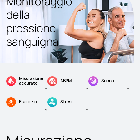
Monitoraggio
della
pressione
sanguigna
Misurazione
ABPM
Sonno
accurato
Esercizio
Stress