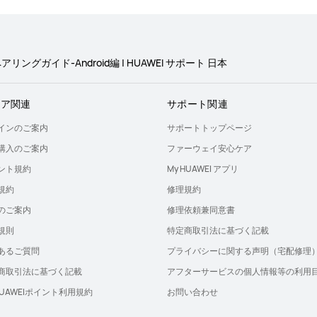
ングガイド-Android編 | HUAWEI サポート 日本
トア関連
サポート関連
インのご案内
サポートトップページ
購入のご案内
ファーウェイ安心ケア
ント規約
My HUAWEI アプリ
規約
修理規約
のご案内
修理依頼兼同意書
規則
特定商取引法に基づく記載
あるご質問
プライバシーに関する声明（宅配修理
商取引法に基づく記載
アフターサービスの個人情報等の利用
 HUAWEIポイント利用規約
お問い合わせ