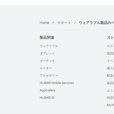
Home
サポート
ウェアラブル製品のペアリ
製品関連
ス
ウェアラブル
ログ
タブレット
製品
オーディオ
イベ
ルーター
購入
アクセサリー
配送
HUAWEI Mobile Services
返品
AppGallery
よく
HUAWEI ID
特定
My