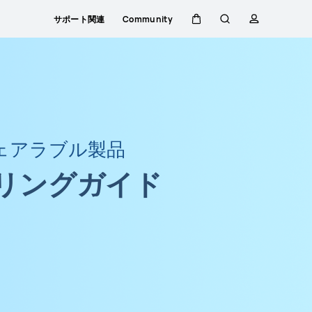
サポート関連
Community
カ
検
プ
ー
索
ロ
ト
フ
ェアラブル製品
ァ
リングガイド
イ
ル