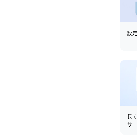
設
長
サ