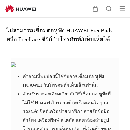
เปิ
ต
ค้
ด
ะ
น
เม
ก
ห
ไม่สามารถเชื่อมต่อหูฟัง HUAWEI FreeBuds
นู
ร้
า
หรือ FreeLace ซีรีส์กับโทรศัพท์/แท็บเล็ตได้
า
คำถามที่พบบ่อยนี้ใช้กับการเชื่อมต่อ
หูฟัง
HUAWEI
กับโทรศัพท์/แท็บเล็ตเท่านั้น
สำหรับรายละเอียดเกี่ยวกับวิธีเชื่อมต่อ
หูฟังที่
ไม่ใช่ Huawei
กับรถยนต์ (เครื่องเล่นวิทยุบน
รถยนต์) ชีลด์เครือข่าย นาฬิกา สายรัดข้อมือ
ลำโพง เครื่องพิมพ์ สไตลัส และกล้องถ่ายรูป
โปรดดูที่ส่วน "เรียนรู้เพิ่มเติม" ที่ส่วนท้ายของ