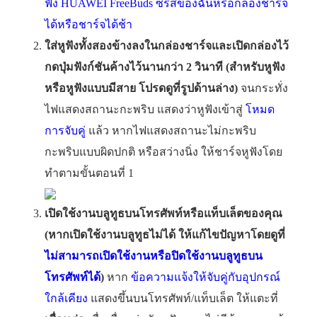
ฟัง HUAWEI FreeBuds ซีรีส์ของฉันหรือกล่องชาร์จ
ได้หรือชาร์จได้ช้า
ใส่หูฟังทั้งสองข้างลงในกล่องชาร์จและเปิดกล่องไว้
กดปุ่มฟังก์ชันค้างไว้นานกว่า 2 วินาที (สำหรับหูฟัง
หรือหูฟังแบบมีสาย โปรดดูที่รูปด้านล่าง)
จนกระทั่ง
ไฟแสดงสถานะกะพริบ แสดงว่าหูฟังเข้าสู่
โหมด
การจับคู่
แล้ว หากไฟแสดงสถานะไม่กะพริบ
กะพริบแบบผิดปกติ หรือสว่างนิ่ง ให้ชาร์จหูฟังโดย
ทำตามขั้นตอนที่ 1
เปิดใช้งานบลูทูธบนโทรศัพท์หรือแท็บเล็ตของคุณ
(หากเปิดใช้งานบลูทูธไม่ได้ ให้แก้ไขปัญหาโดยดูที่
ไม่สามารถเปิดใช้งานหรือปิดใช้งานบลูทูธบน
โทรศัพท์ได้
)
หาก
ข้อความแจ้งให้จับคู่กับอุปกรณ์
ใกล้เคียง
แสดงขึ้นบนโทรศัพท์/แท็บเล็ต ให้แตะที่