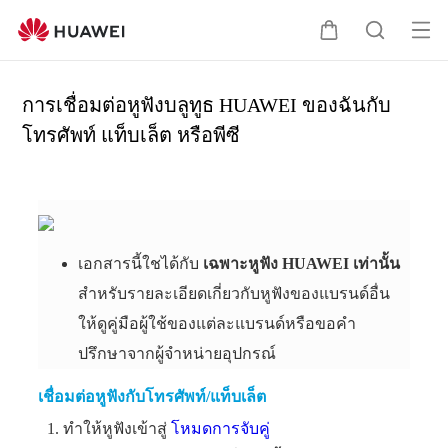
เปิ
ต
ค้
ด
ะ
น
เม
ก
ห
การเชื่อมต่อหูฟังบลูทูธ HUAWEI ของฉันกับ
นู
ร้
า
โทรศัพท์ แท็บเล็ต หรือพีซี
า
เอกสารนี้ใชได้กับ
เฉพาะหูฟัง HUAWEI เท่านั้น
สำหรับรายละเอียดเกี่ยวกับหูฟังของแบรนด์อื่น
ให้ดูคู่มือผู้ใช้ของแต่ละแบรนด์หรือขอคำ
ปรึกษาจากผู้จำหน่ายอุปกรณ์
เชื่อมต่อหูฟังกับโทรศัพท์/แท็บเล็ต
ทำให้หูฟังเข้าสู่
โหมดการจับคู่