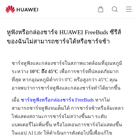
เปิ
ต
ค้
ด
ะ
น
เม
ก
ห
หูฟังหรือกล่องชาร์จ HUAWEI FreeBuds ซีรีส์
นู
ร้
า
ของฉันไม่สามารถชาร์จได้หรือชาร์จช้า
า
ชาร์จหูฟังและกล่องชาร์จในสภาพแวดล้อมที่อุณหภูมิ
ระหว่าง
10°C ถึง 45°C
เพื่อการชาร์จที่ปลอดภัยมาก
ที่สุด หากอุณหภูมิต่ำกว่า 0°C หรือสูงกว่า 45°C คุณ
อาจพบว่าการชาร์จหูฟังและกล่องชาร์จทำได้ยากขึ้น
เมื่อ
ชาร์จหูฟังหรือกล่องชาร์จ FreeBuds
หากไม่
สามารถชาร์จหูฟังจนเต็มได้ การชาร์จช้าหรือล้มเหลว
ไฟแสดงสถานะการชาร์จไม่สว่างขึ้นมา ระดับ
แบตเตอรี่ไม่เพิ่มขึ้น หรือไอคอนการชาร์จไม่แสดงขึ้น
ในแอป AI Life ให้ดำเนินการดังต่อไปนี้เพื่อแก้ไข